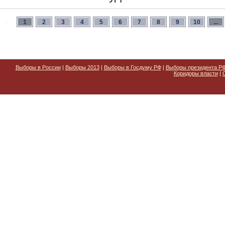
1
2
3
4
5
6
7
8
9
10
...
Выборы в России
|
Выборы 2013
|
Выборы в Госдуму РФ
|
Выборы президента Р
Коридоры власти
|